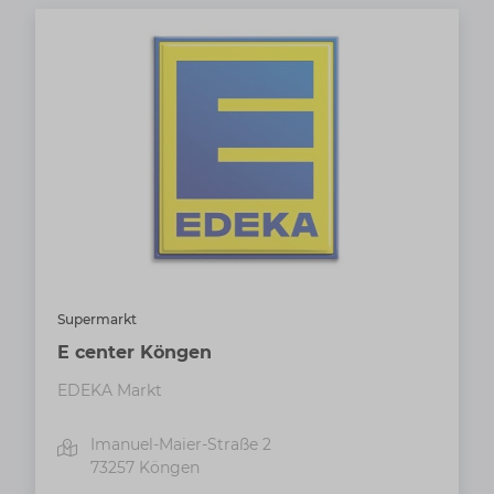
Supermarkt
E center Köngen
EDEKA Markt
Imanuel-Maier-Straße 2
73257
Köngen