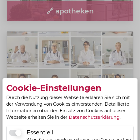
🔗 apotheken
Cookie-Einstellungen
🔗 ärzte
Durch die Nutzung dieser Webseite erklären Sie sich mit
der Verwendung von Cookies einverstanden. Detaillierte
Informationen über den Einsatz von Cookies auf dieser
Webseite erhalten Sie in der
Datenschutzerklärung
.
Essentiell
Essentiell
Wenn Sie sich anmelden, setzen wir ein Cookie, um Ihre