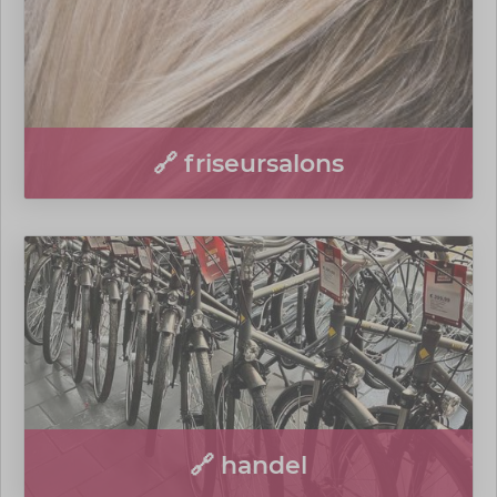
🔗 friseursalons
🔗 handel