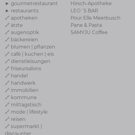
► gourmetrestaurant
Hirsch-Apotheke
► restaurants
LEO´S BAR
🔗 apotheken
Pour Elle Meerbusch
🔗 ärzte
Pane & Pasta
🔗 augenoptik
SAMYJU Coffee
🔗 bäckereien
🔗 blumen | pflanzen
🔗 café | kuchen | eis
🔗 dienstleisungen
🔗 friseursalons
🔗 handel
🔗 handwerk
🔗 immobilien
🔗 kommune
🔗 mittagstisch
🔗 mode | lifestyle
🔗 reisen
🔗 supermarkt |
discounter