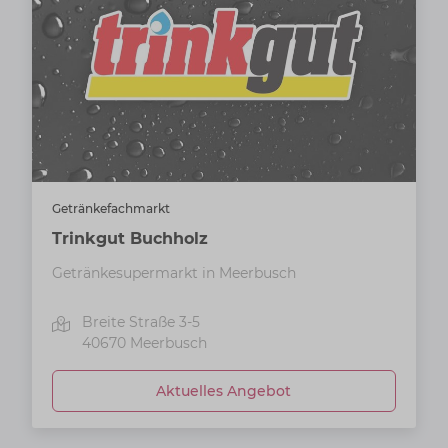
Getränkefachmarkt
Trinkgut Buchholz
Getränkesupermarkt in Meerbusch
Breite Straße 3-5
40670
Meerbusch
Aktuelles Angebot