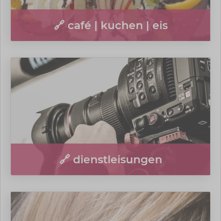
🔗 café | kuchen | eis
🔗 dienstleisungen