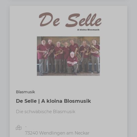
Blasmusik
De Selle | A kloina Blosmusik
Die schwäbische Blasmusik
-
73240
Wendlingen am Neckar