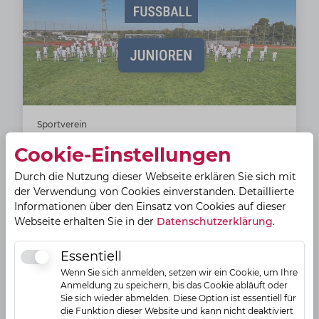
Sportverein
TSV Wendlingen | Fussball Junioren
Cookie-Einstellungen
Turn- und Sportverein Wendlingen 1920 e.V. -
Durch die Nutzung dieser Webseite erklären Sie sich mit
Sport vereint
der Verwendung von Cookies einverstanden. Detaillierte
Informationen über den Einsatz von Cookies auf dieser
Brückenstraße 15
Webseite erhalten Sie in der
Datenschutzerklärung
.
73240
Wendlingen am Neckar
Essentiell
Essentiell
Aktuelles Angebot
Wenn Sie sich anmelden, setzen wir ein Cookie, um Ihre
Anmeldung zu speichern, bis das Cookie abläuft oder
Sie sich wieder abmelden. Diese Option ist essentiell für
die Funktion dieser Website und kann nicht deaktiviert