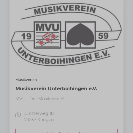
Musikverein
Musikverein Unterboihingen e.V.
MVU - Der Musikverein!
Ginsterweg 18
73257
Köngen