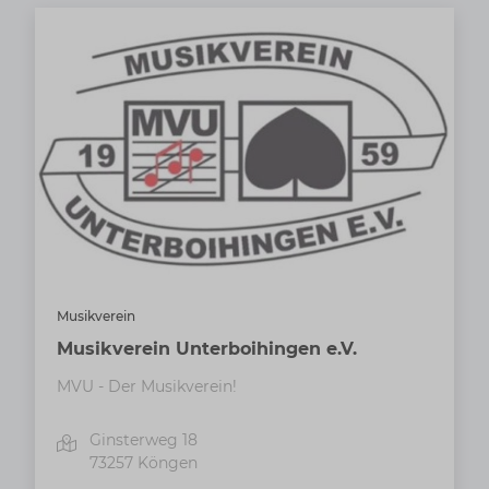
Musikverein
Musikverein Unterboihingen e.V.
MVU - Der Musikverein!
Ginsterweg 18
73257
Köngen