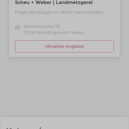
Scheu + Weber | Landmetzgerei
Filiale Wendlingen im REWE Markt Mölders
Bahnhofstraße 76
73240
Wendlingen am Neckar
Aktuelles Angebot