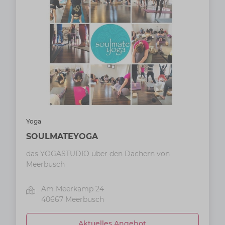
Yoga
SOULMATEYOGA
das YOGASTUDIO über den Dächern von
Meerbusch
Am Meerkamp 24
40667
Meerbusch
Aktuelles Angebot