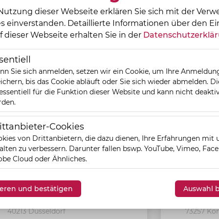
Nutzung dieser Webseite erklären Sie sich mit der Ver
s einverstanden. Detaillierte Informationen über den Ei
f dieser Webseite erhalten Sie in der
Datenschutzerklä
sentiell
n Sie sich anmelden, setzen wir ein Cookie, um Ihre Anmeldun
ichern, bis das Cookie abläuft oder Sie sich wieder abmelden. D
 essentiell für die Funktion dieser Website und kann nicht deaktiv
rden.
ittanbieter-Cookies
eter-Cookies
kies von Drittanbietern, die dazu dienen, Ihre Erfahrungen mit
r
Apotheke
alten zu verbessern. Darunter fallen bswp. YouTube, Vimeo, Fac
be Cloud oder Ähnliches.
ISSISSIPPI
Hirsch-Apo
AR & RESTAURANT
Simone Petra 
vieren und bestätigen
Auswahl b
Bolkerstr. 32
Hirschstr.
40213
Düsseldorf
73257
Kö