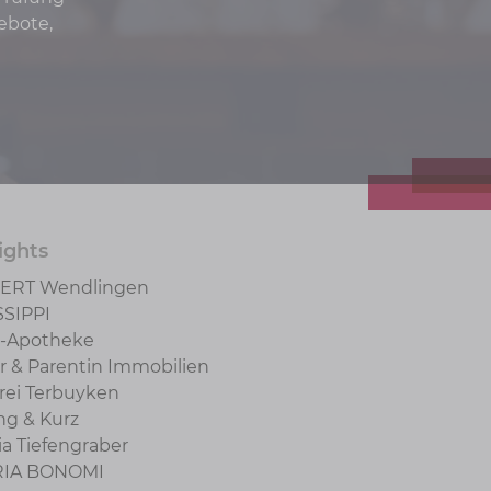
ebote,
ights
ERT Wendlingen
SSIPPI
h-Apotheke
r & Parentin Immobilien
rei Terbuyken
ng & Kurz
lia Tiefengraber
RIA BONOMI