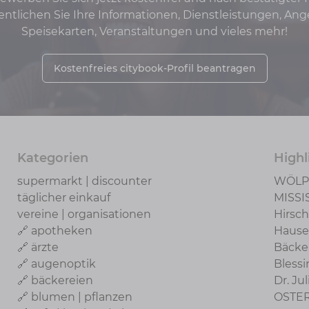
fentlichen Sie Ihre Informationen, Dienstleistungen, Ang
Speisekarten, Veranstaltungen und vieles mehr!
Kostenfreies citybook-Profil beantragen
Kategorien
Highl
supermarkt | discounter
WÖLP
täglicher einkauf
MISSI
vereine | organisationen
Hirsc
🔗 apotheken
Hause
🔗 ärzte
Bäcke
🔗 augenoptik
Blessi
🔗 bäckereien
Dr. Ju
🔗 blumen | pflanzen
OSTE