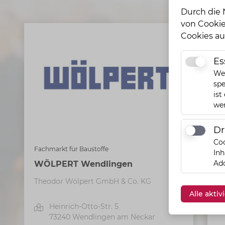
Durch die 
von Cookie
Cookies au
Es
Essentiell
Wen
spe
ist
we
Dr
Drittanbi
Coo
Ba
Fachmarkt für Baustoffe
Inh
Ado
M
WÖLPERT Wendlingen
B
Theodor Wölpert GmbH & Co. KG
Alle akti
Heinrich-Otto-Str. 5
73240
Wendlingen am Neckar