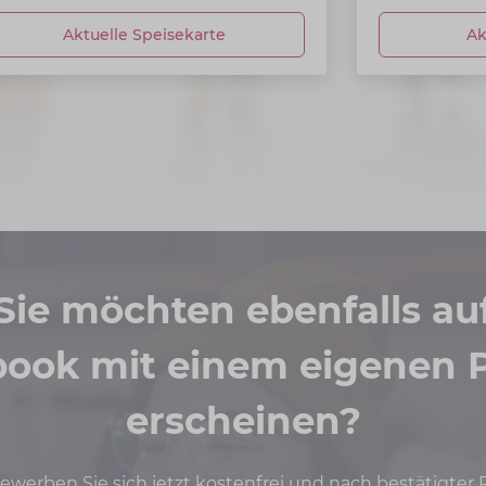
Aktuelle Speisekarte
Ak
Sie möchten ebenfalls au
book mit einem eigenen P
erscheinen?
werben Sie sich jetzt kostenfrei und nach bestätigter