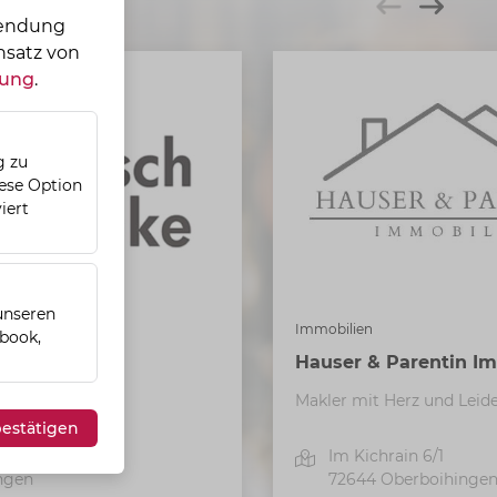
wendung
nsatz von
rung
.
g zu
iese Option
iert
 unseren
Immobilien
ebook,
Hauser & Parentin I
theke
Makler mit Herz und Leid
Schrack e.K.
estätigen
 3
Im Kichrain 6/1
ngen
72644
Oberboihinge