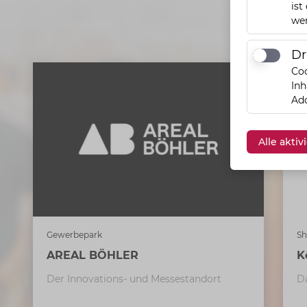
ist
we
Dr
Drittanbi
Coo
Inh
Ado
Alle akti
Gewerbepark
Sh
AREAL BÖHLER
K
Der Innovations- und Messestandort
D