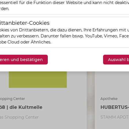
Highlights
 essentiell für die Funktion dieser Website und kann nicht deaktiv
rden.
ittanbieter-Cookies
eter-Cookies
kies von Drittanbietern, die dazu dienen, Ihre Erfahrungen mit
alten zu verbessern. Darunter fallen bswp. YouTube, Vimeo, Fac
be Cloud oder Ähnliches.
vieren und bestätigen
Auswahl b
Apotheke
opping Center
HUBERTUS
ö8 | die Kultmeile
STAMM APOT
as Shopping Center