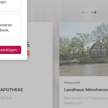
iert
 unseren
ebook,
estätigen
Restaurant
-APOTHEKE
Landhaus Mönchenw
HEKEN
Restaurant mit französisc
Meerbusch