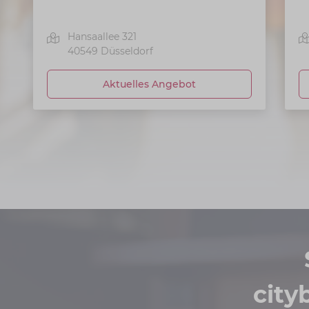
Hansaallee 321
40549
Düsseldorf
Aktuelles Angebot
city