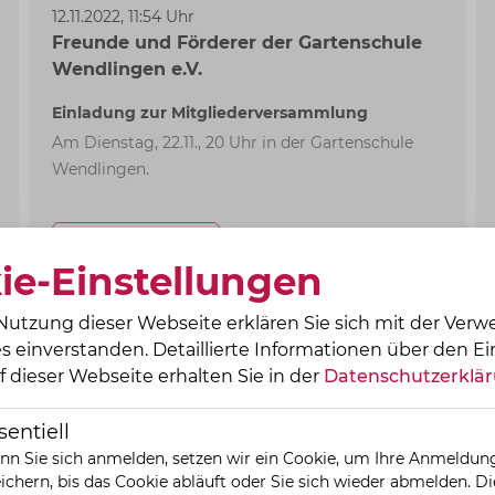
12.11.2022, 11:54 Uhr
Freunde und Förderer der Gartenschule
Wendlingen e.V.
Einladung zur Mitgliederversammlung
Am Dienstag, 22.11., 20 Uhr in der Gartenschule
Wendlingen.
Mitteilung lesen
ie-Einstellungen
Nutzung dieser Webseite erklären Sie sich mit der Ver
s einverstanden. Detaillierte Informationen über den Ei
f dieser Webseite erhalten Sie in der
Datenschutzerklä
sentiell
Unsere handverlesenen
n Sie sich anmelden, setzen wir ein Cookie, um Ihre Anmeldun
ichern, bis das Cookie abläuft oder Sie sich wieder abmelden. D