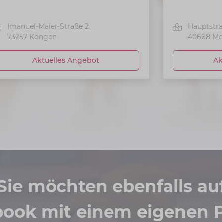
Imanuel-Maier-Straße 2
Hauptstr
73257
Köngen
40668
Me
Aktuelles Angebot
Ak
Sie möchten ebenfalls au
book mit einem eigenen P