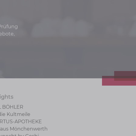
 Prüfung
ebote,
ights
L BÖHLER
die Kultmeile
RTUS-APOTHEKE
aus Mönchenwerth