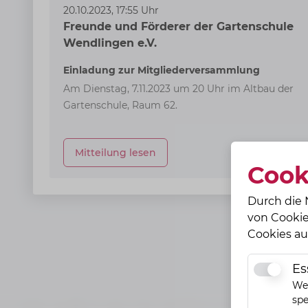
20.10.2023, 17:55 Uhr
Freunde und Förderer der Gartenschule
Wendlingen e.V.
Einladung zur Mitgliederversammlung
Am Dienstag, 7.11.2023 um 20 Uhr im Altbau der
Gartenschule, Raum 62.
Mitteilung lesen
Cook
Durch die 
von Cookie
Cookies au
Es
Essentiell
Wen
spe