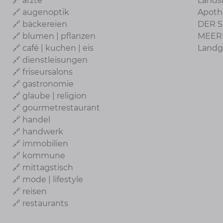
🔗 ärzte
Lands
🔗 augenoptik
Apoth
🔗 bäckereien
DER S
🔗 blumen | pflanzen
MEER
🔗 café | kuchen | eis
Landg
🔗 dienstleisungen
🔗 friseursalons
🔗 gastronomie
🔗 glaube | religion
🔗 gourmetrestaurant
🔗 handel
🔗 handwerk
🔗 immobilien
🔗 kommune
🔗 mittagstisch
🔗 mode | lifestyle
🔗 reisen
🔗 restaurants