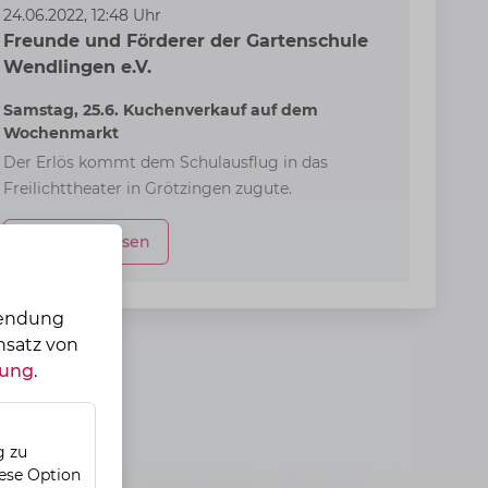
24.06.2022, 12:48 Uhr
Freunde und Förderer der Gartenschule
Wendlingen e.V.
Samstag, 25.6. Kuchenverkauf auf dem
Wochenmarkt
Der Erlös kommt dem Schulausflug in das
Freilichttheater in Grötzingen zugute.
Mitteilung lesen
wendung
nsatz von
rung
.
g zu
iese Option