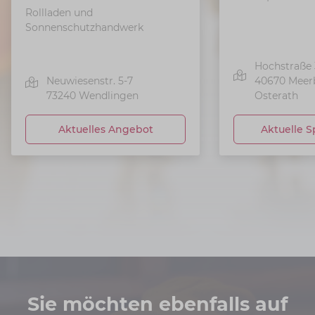
Rollladen und
Sonnenschutzhandwerk
Hochstraße 
Neuwiesenstr. 5-7
40670
Meer
73240
Wendlingen
Osterath
Aktuelles Angebot
Aktuelle S
Sie möchten ebenfalls auf