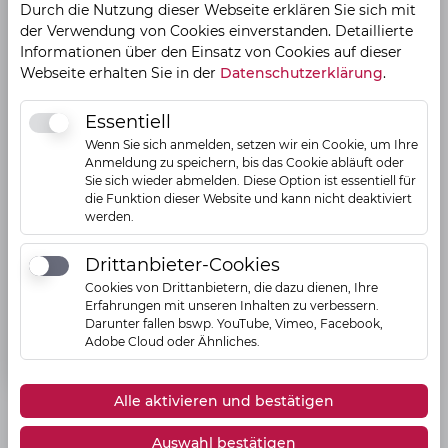
Durch die Nutzung dieser Webseite erklären Sie sich mit
30.11.2022, 10:07 Uhr
3
03.08.2024, 06:21
der Verwendung von Cookies einverstanden. Detaillierte
GARTENSCHULE
U
Uhr
Informationen über den Einsatz von Cookies auf dieser
Wendlingen
GARTENSCHULE
Webseite erhalten Sie in der
Datenschutzerklärung
.
Wendlingen
Handballaktionstag
Essentiell
Essentiell
an der
Z
Verabschiedung
Wenn Sie sich anmelden, setzen wir ein Cookie, um Ihre
Gartenschule 2022
k
Schulleiterin der
Anmeldung zu speichern, bis das Cookie abläuft oder
mit den zweiten
Z
Sie sich wieder abmelden. Diese Option ist essentiell für
Gartenschule Birgit
Klassen
die Funktion dieser Website und kann nicht deaktiviert
S
Illgen in den
werden.
Handball an 2.200
N
Ruhestand
Schulen
G
verabschiedet
Drittanbieter-Cookies
Drittanbieter-Cookies
deutschlandweit
Cookies von Drittanbietern, die dazu dienen, Ihre
Mitteilung
Mitteilung
Erfahrungen mit unseren Inhalten zu verbessern.
lesen
lesen
Darunter fallen bswp. YouTube, Vimeo, Facebook,
Adobe Cloud oder Ähnliches.
Alle aktivieren und bestätigen
Auswahl bestätigen