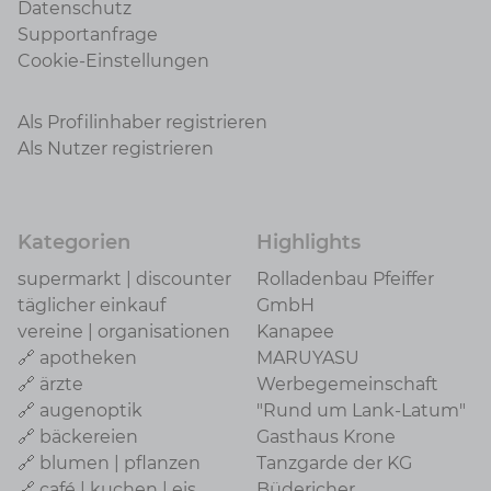
Datenschutz
Supportanfrage
Cookie-Einstellungen
Als Profilinhaber registrieren
Als Nutzer registrieren
Kategorien
Highlights
supermarkt | discounter
Rolladenbau Pfeiffer
täglicher einkauf
GmbH
vereine | organisationen
Kanapee
🔗 apotheken
MARUYASU
🔗 ärzte
Werbegemeinschaft
🔗 augenoptik
"Rund um Lank-Latum"
🔗 bäckereien
Gasthaus Krone
🔗 blumen | pflanzen
Tanzgarde der KG
🔗 café | kuchen | eis
Büdericher