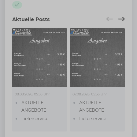
✅
Aktuelle Posts
08.08.2026, 05:56 Uhr
07.08.2026, 05:56 Uhr
06.0
AKTUELLE
AKTUELLE
ANGEBOTE
ANGEBOTE
Lieferservice
Lieferservice
Metzgerei
Metzgerei
Heißtheke
Heißtheke