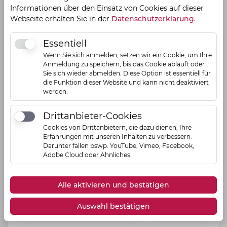
Informationen über den Einsatz von Cookies auf dieser
Webseite erhalten Sie in der
Datenschutzerklärung
.
Essentiell
Essentiell
Wenn Sie sich anmelden, setzen wir ein Cookie, um Ihre
Sportverein
Marketing
Anmeldung zu speichern, bis das Cookie abläuft oder
Radsportverein
Wendlingen 
Sie sich wieder abmelden. Diese Option ist essentiell für
die Funktion dieser Website und kann nicht deaktiviert
Wendlingen a. N. e. V.
Neckar aktiv e
werden.
radsport.gemeinschaft.zukunft
we aktiv.
Drittanbieter-Cookies
Drittanbieter-Cookies
Cookies von Drittanbietern, die dazu dienen, Ihre
Erfahrungen mit unseren Inhalten zu verbessern.
Darunter fallen bswp. YouTube, Vimeo, Facebook,
Kolpingstraße 12/3
Fabrikstraße 
Adobe Cloud oder Ähnliches.
73240
Wendlingen am
73240
Wendl
Neckar
Neckar
Alle aktivieren und bestätigen
Aktuelles Angebot
Aktuelles A
Auswahl bestätigen