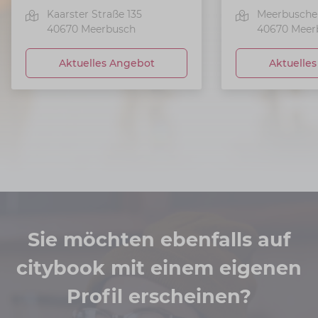
Kaarster Straße 135
Meerbuscher
40670
Meerbusch
40670
Meer
Aktuelles Angebot
Aktuelle
Sie möchten ebenfalls auf
citybook mit einem eigenen
Profil erscheinen?