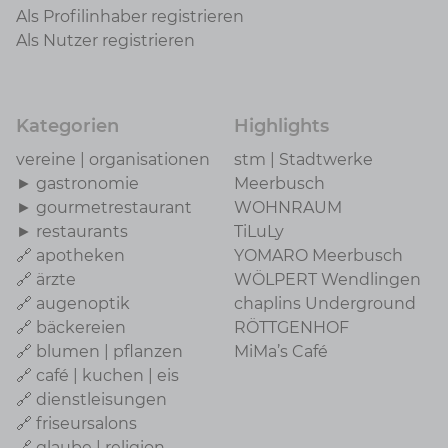
Als Profilinhaber registrieren
Als Nutzer registrieren
Kategorien
Highlights
vereine | organisationen
stm | Stadtwerke
► gastronomie
Meerbusch
► gourmetrestaurant
WOHNRAUM
► restaurants
TiLuLy
🔗 apotheken
YOMARO Meerbusch
🔗 ärzte
WÖLPERT Wendlingen
🔗 augenoptik
chaplins Underground
🔗 bäckereien
RÖTTGENHOF
🔗 blumen | pflanzen
MiMa’s Café
🔗 café | kuchen | eis
🔗 dienstleisungen
🔗 friseursalons
🔗 glaube | religion