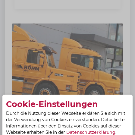
Cookie-Einstellungen
Über uns
Durch die Nutzung dieser Webseite erklären Sie sich mit
der Verwendung von Cookies einverstanden. Detaillierte
https://www.autohaus-roehm.de/über-
Informationen über den Einsatz von Cookies auf dieser
uns/
Webseite erhalten Sie in der
Datenschutzerklärung
.