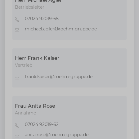
Herr Michael Agler
Betriebsleiter
07024 92019-65
Telefon
michael.agler@roehm-gruppe.de
E-Mail
Herr Frank Kaiser
Vertrieb
frank.kaiser@roehm-gruppe.de
E-Mail
Frau Anita Rose
Annahme
07024 92019-62
Telefon
anita.rose@roehm-gruppe.de
E-Mail