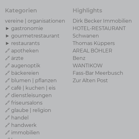
Kategorien
Highlights
vereine | organisationen
Dirk Becker Immobilien
► gastronomie
HOTEL-RESTAURANT
► gourmetrestaurant
Schwanen
► restaurants
Thomas Küppers
🔗 apotheken
AREAL BÖHLER
🔗 ärzte
Benz
🔗 augenoptik
WANTIKOW
🔗 bäckereien
Fass-Bar Meerbusch
🔗 blumen | pflanzen
Zur Alten Post
🔗 café | kuchen | eis
🔗 dienstleisungen
🔗 friseursalons
🔗 glaube | religion
🔗 handel
🔗 handwerk
🔗 immobilien