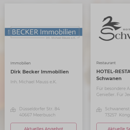
Restaurant
Immobilien
HOTEL-REST
Dirk Becker Immobilien
Schwanen
Inh. Michael Mauss e.K.
Für besondere A
Genießer. Für J
Düsseldorfer Str. 84
Schwanenstr
40667
Meerbusch
73257
Köng
Aktuelles Angebot
Aktuelle S